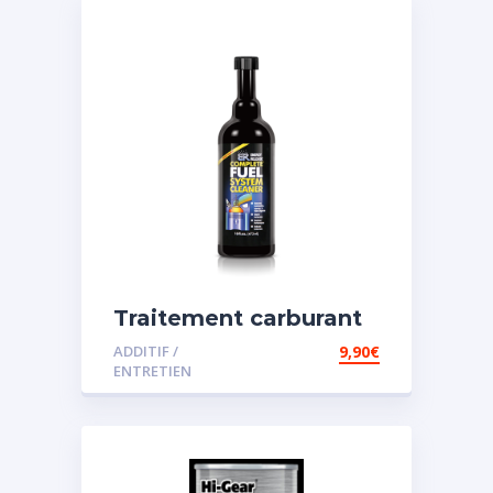
Traitement carburant
diesel et essence
ADDITIF /
9,90
€
ENTRETIEN