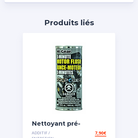
Produits liés
Nettoyant pré-
vidange
ADDITIF /
7,90
€