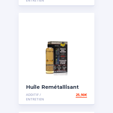
ENTRETIEN
Huile Remétallisant
Moteur SMT2
ADDITIF /
25,90
€
ENTRETIEN