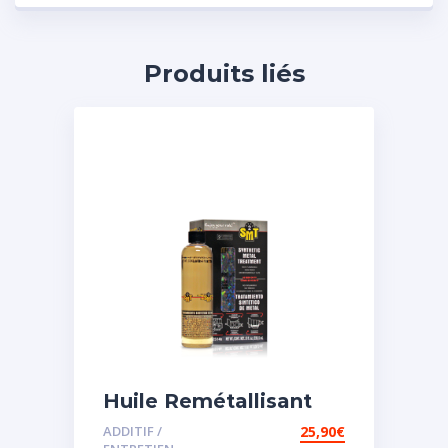
Produits liés
Huile Remétallisant
Moteur SMT2
ADDITIF /
25,90
€