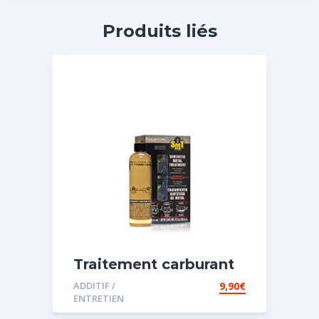
Produits liés
Traitement carburant
spécial essence
ADDITIF /
9,90
€
ENTRETIEN