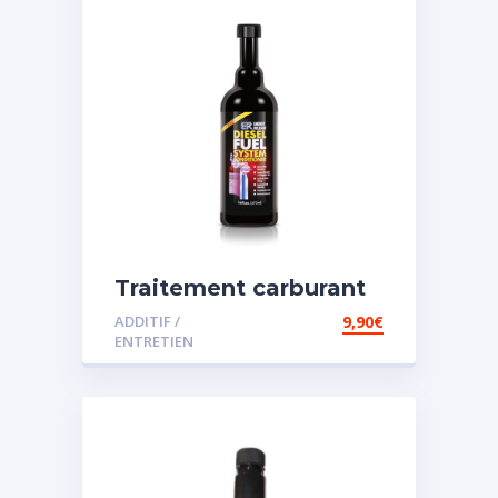
Traitement carburant
spécial diesel
ADDITIF /
9,90
€
ENTRETIEN