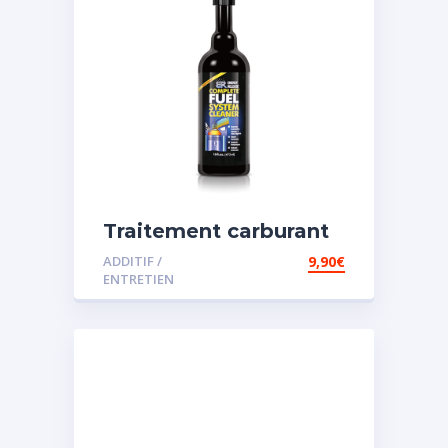
Traitement carburant
diesel et essence
ADDITIF /
9,90
€
ENTRETIEN