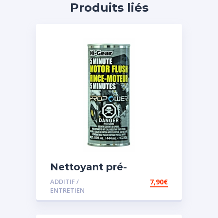
Produits liés
Nettoyant pré-
vidange
ADDITIF /
7,90
€
ENTRETIEN