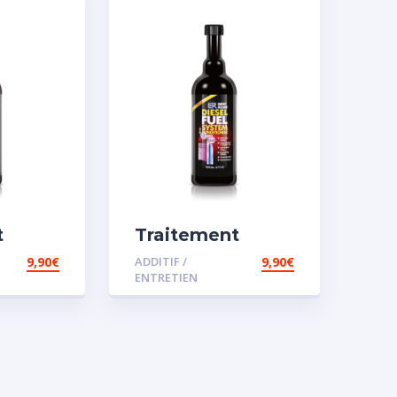
t
Traitement
diesel
carburant
9,90
€
ADDITIF /
9,90
€
e
spécial diesel
ENTRETIEN