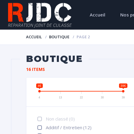
Accueil
Nos p
ACCUEIL
BOUTIQUE
PAGE 2
BOUTIQUE
16 ITEMS
4€
39€
4
13
22
30
39
Non classé
(0)
Additif / Entretien
(12)