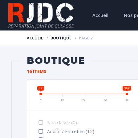
Accueil
Nos p
ACCUEIL
BOUTIQUE
PAGE 2
BOUTIQUE
16 ITEMS
4€
39€
4
13
22
30
39
Non classé
(0)
Additif / Entretien
(12)