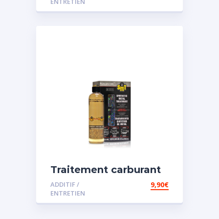
ENTRETIEN
Traitement carburant
spécial essence
ADDITIF /
9,90
€
ENTRETIEN