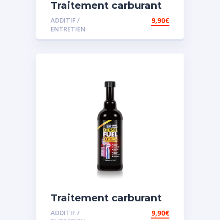
Traitement carburant
diesel et essence
ADDITIF /
9,90
€
ENTRETIEN
Traitement carburant
spécial diesel
ADDITIF /
9,90
€