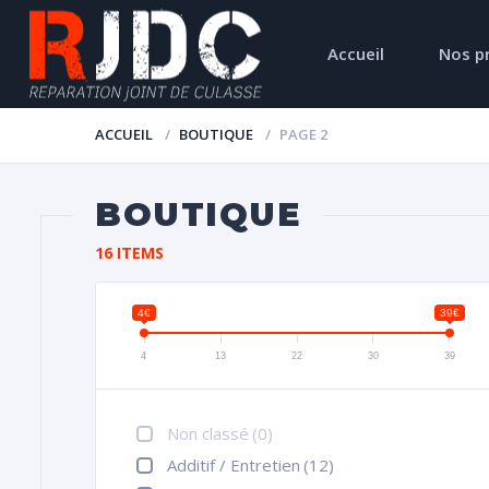
Accueil
Nos p
ACCUEIL
BOUTIQUE
PAGE 2
BOUTIQUE
16 ITEMS
4€
39€
4
13
22
30
39
Non classé
(0)
Additif / Entretien
(12)