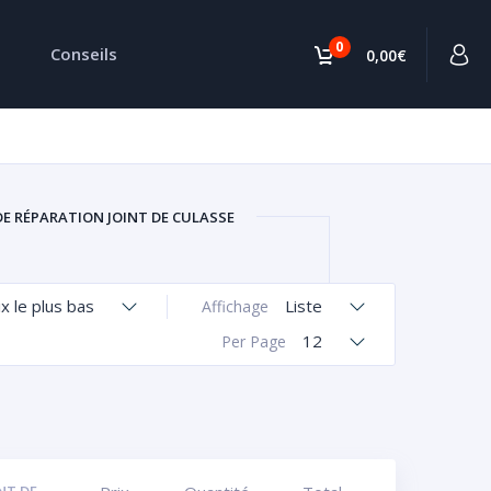
0
Conseils
0,00€
DE RÉPARATION JOINT DE CULASSE
ix le plus bas
Liste
Affichage
12
Per Page