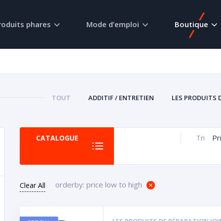
roduits phares
Mode d’emploi
Boutique
TOUT
ADDITIF / ENTRETIEN
LES PRODUITS 
Pr
CATALOGUE
Tri
orderby: price low to high
Clear All