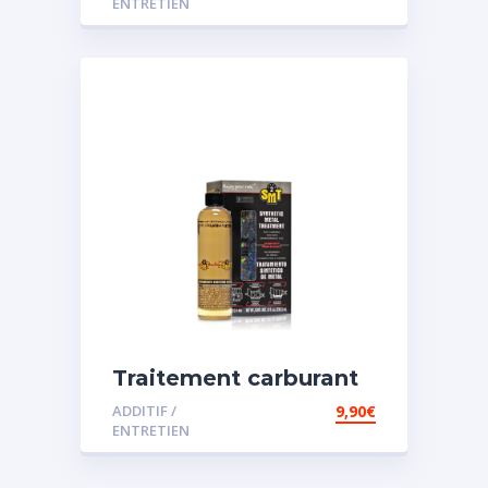
ENTRETIEN
Traitement carburant
spécial essence
ADDITIF /
9,90
€
ENTRETIEN