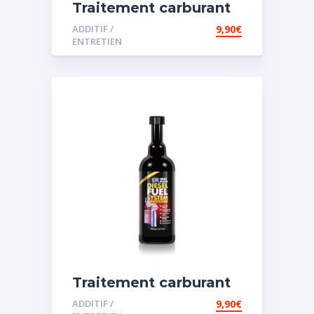
Traitement carburant
diesel et essence
ADDITIF /
9,90
€
ENTRETIEN
Traitement carburant
spécial diesel
ADDITIF /
9,90
€