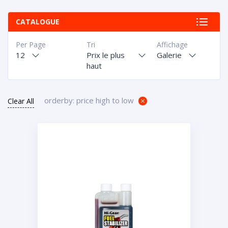
CATALOGUE
Per Page
Tri
Affichage
12
Prix le plus
Galerie
haut
orderby: price high to low
Clear All