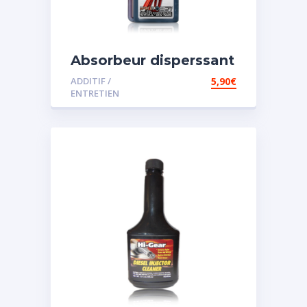
Absorbeur disperssant
d’eau pour carburant
ADDITIF /
5,90
€
ENTRETIEN