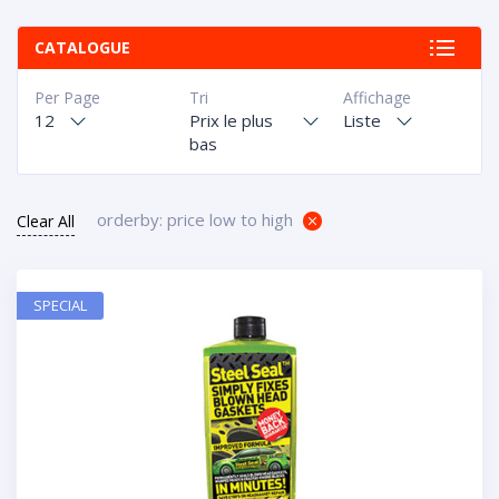
CATALOGUE
Per Page
Tri
Affichage
12
Prix le plus
Liste
bas
orderby: price low to high
Clear All
SPECIAL