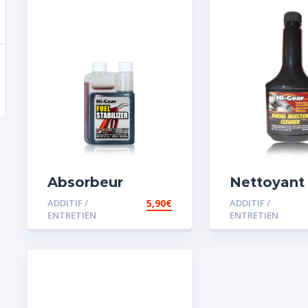
Absorbeur
Nettoyant
disperssant
injecteur d
ADDITIF /
5,90
€
ADDITIF /
d’eau pour
ENTRETIEN
ENTRETIEN
carburant