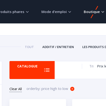
roduits phares
Mode d’emploi
Boutique
TOUT
ADDITIF / ENTRETIEN
LES PRODUITS 
Prix 
CATALOGUE
Tri
orderby: price high to low
Clear All