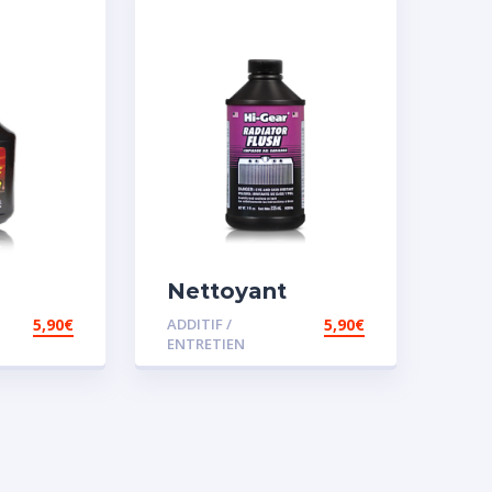
Nettoyant
iesel
radiateur
5,90
€
ADDITIF /
5,90
€
ENTRETIEN