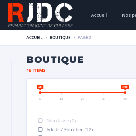
Accueil
Nos p
ACCUEIL
BOUTIQUE
PAGE 2
BOUTIQUE
16 ITEMS
4€
39€
4
13
22
30
39
Non classé
(0)
Additif / Entretien
(12)