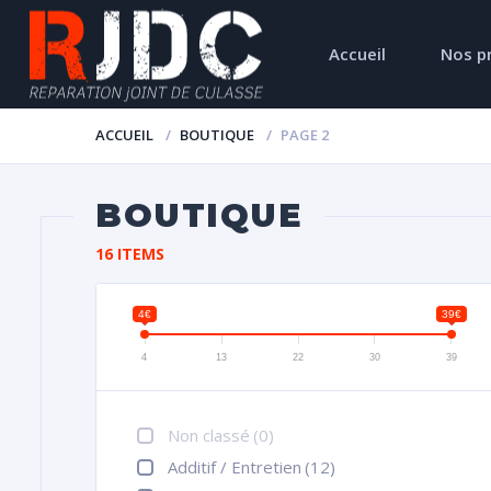
Accueil
Nos p
ACCUEIL
BOUTIQUE
PAGE 2
BOUTIQUE
16 ITEMS
4€
39€
4
13
22
30
39
Non classé
(0)
Additif / Entretien
(12)