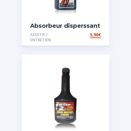
Absorbeur disperssant
d’eau pour carburant
ADDITIF /
5,90
€
ENTRETIEN