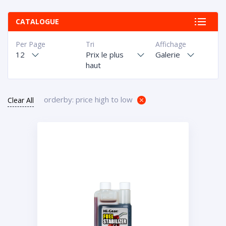
CATALOGUE
Per Page
Tri
Affichage
12
Prix le plus
Galerie
haut
orderby: price high to low
Clear All