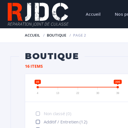
Accueil
Nos p
ACCUEIL
BOUTIQUE
PAGE 2
BOUTIQUE
16 ITEMS
4€
39€
4
13
22
30
39
Non classé
(0)
Additif / Entretien
(12)