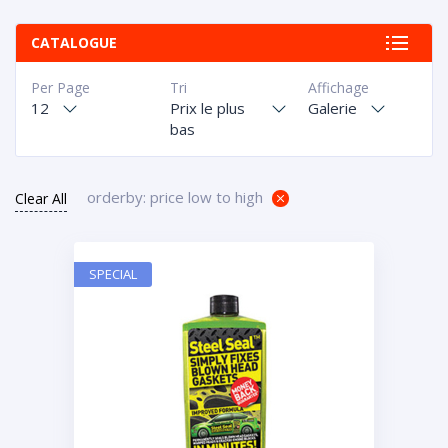
CATALOGUE
Per Page
Tri
Affichage
12
Prix le plus
Galerie
bas
orderby: price low to high
Clear All
SPECIAL