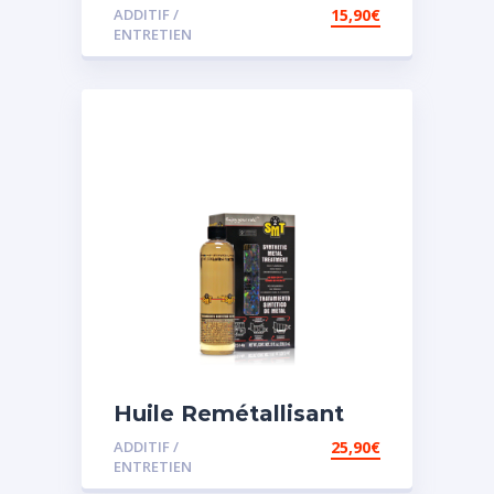
pour direction
ADDITIF /
15,90
€
assistée
ENTRETIEN
Huile Remétallisant
Moteur SMT2
ADDITIF /
25,90
€
ENTRETIEN