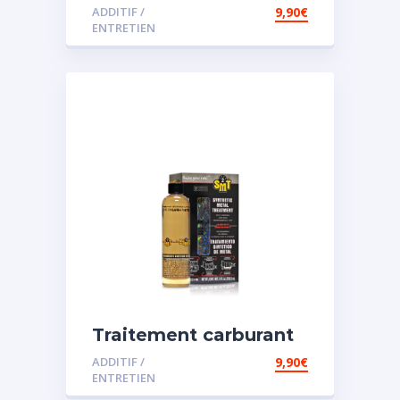
spécial diesel
ADDITIF /
9,90
€
ENTRETIEN
Traitement carburant
spécial essence
ADDITIF /
9,90
€
ENTRETIEN