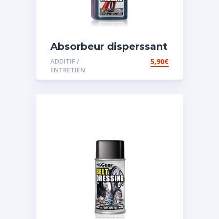
Absorbeur disperssant
d’eau pour carburant
ADDITIF /
5,90
€
ENTRETIEN