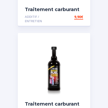
Traitement carburant
diesel et essence
ADDITIF /
9,90
€
ENTRETIEN
Traitement carburant