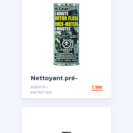
Nettoyant pré-
vidange
ADDITIF /
7,90
€
ENTRETIEN