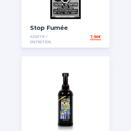
Stop Fumée
ADDITIF /
7,90
€
ENTRETIEN