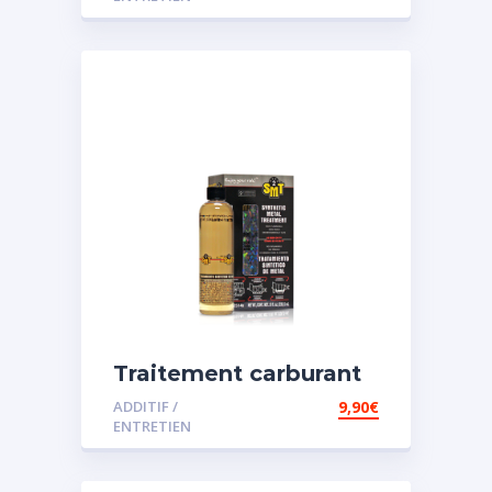
Traitement carburant
spécial essence
ADDITIF /
9,90
€
ENTRETIEN