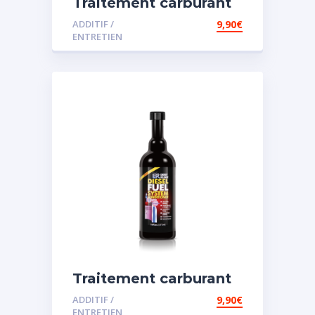
Traitement carburant
diesel et essence
ADDITIF /
9,90
€
ENTRETIEN
Traitement carburant
spécial diesel
ADDITIF /
9,90
€
ENTRETIEN