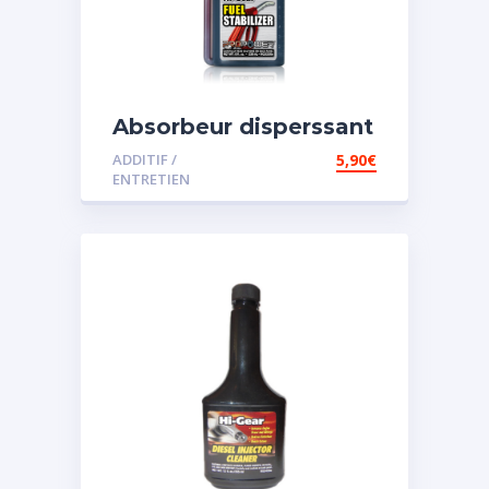
Absorbeur disperssant
d’eau pour carburant
ADDITIF /
5,90
€
ENTRETIEN