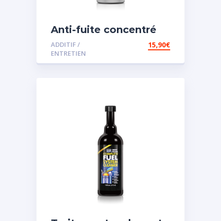
Anti-fuite concentré
pour direction
ADDITIF /
15,90
€
assistée
ENTRETIEN