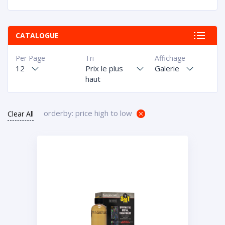
CATALOGUE
Per Page
Tri
Affichage
12
Prix le plus
Galerie
haut
orderby: price high to low
Clear All