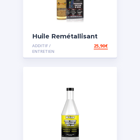
Huile Remétallisant
Moteur SMT2
ADDITIF /
25,90
€
ENTRETIEN