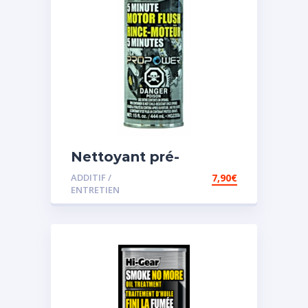
Nettoyant pré-
vidange
ADDITIF /
7,90
€
ENTRETIEN