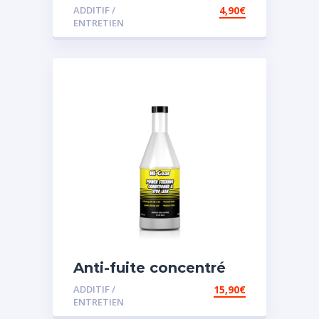
ADDITIF /
4,90
€
ENTRETIEN
Anti-fuite concentré
pour direction
ADDITIF /
15,90
€
assistée
ENTRETIEN