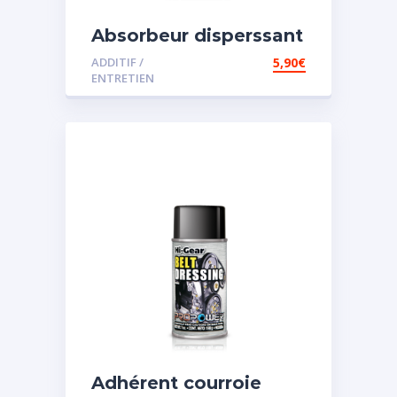
Absorbeur disperssant
d’eau pour carburant
ADDITIF /
5,90
€
ENTRETIEN
Adhérent courroie