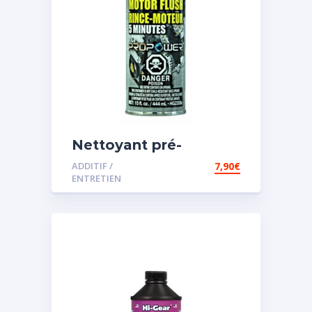
Nettoyant pré-
vidange
ADDITIF /
7,90
€
ENTRETIEN