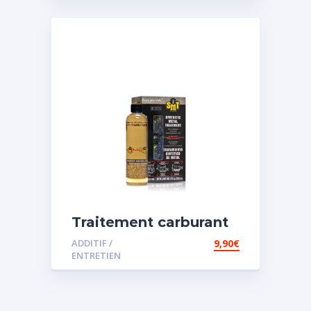
Traitement carburant
spécial essence
ADDITIF /
9,90
€
ENTRETIEN