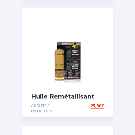
Huile Remétallisant
Moteur SMT2
ADDITIF /
25,90
€
ENTRETIEN