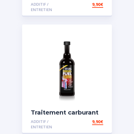
diesel et essence
ADDITIF /
9,90
€
ENTRETIEN
Traitement carburant
spécial diesel
ADDITIF /
9,90
€
ENTRETIEN