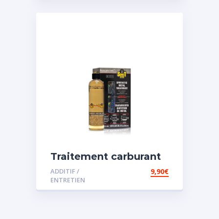
Traitement carburant
spécial essence
ADDITIF /
9,90
€
ENTRETIEN