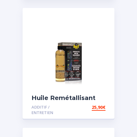
Huile Remétallisant
Moteur SMT2
ADDITIF /
25,90
€
ENTRETIEN