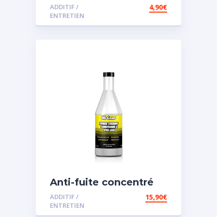
ADDITIF /
4,90
€
ENTRETIEN
Anti-fuite concentré
pour direction
ADDITIF /
15,90
€
assistée
ENTRETIEN