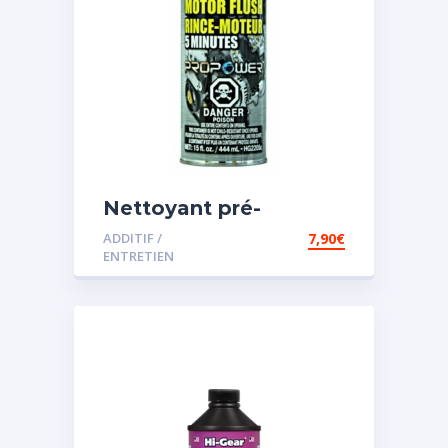
Nettoyant pré-
vidange
ADDITIF /
7,90
€
ENTRETIEN