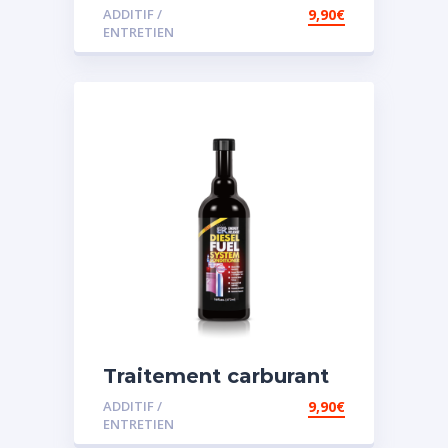
diesel et essence
ADDITIF /
9,90
€
ENTRETIEN
Traitement carburant
spécial diesel
ADDITIF /
9,90
€
ENTRETIEN