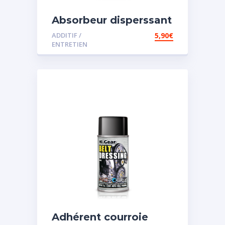
Absorbeur disperssant
d’eau pour carburant
ADDITIF /
5,90
€
ENTRETIEN
Adhérent courroie