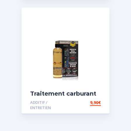
Traitement carburant
spécial essence
ADDITIF /
9,90
€
ENTRETIEN