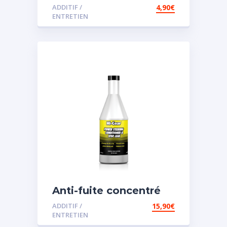
ADDITIF /
4,90
€
ENTRETIEN
Anti-fuite concentré
pour direction
ADDITIF /
15,90
€
assistée
ENTRETIEN