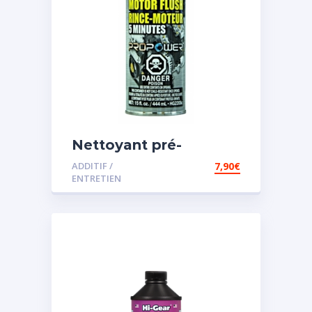
Nettoyant pré-
vidange
ADDITIF /
7,90
€
ENTRETIEN