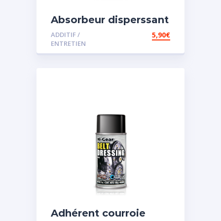
Absorbeur disperssant
d’eau pour carburant
ADDITIF /
5,90
€
ENTRETIEN
Adhérent courroie