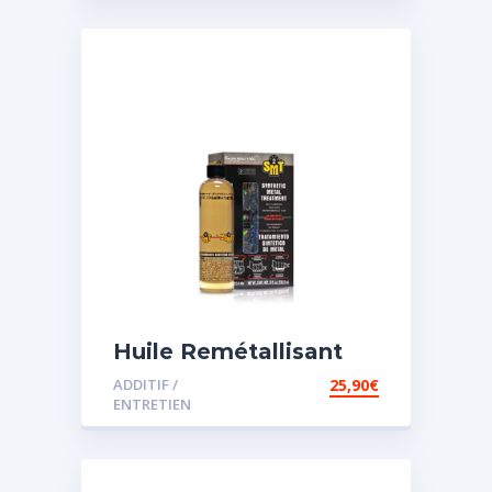
Huile Remétallisant
Moteur SMT2
ADDITIF /
25,90
€
ENTRETIEN