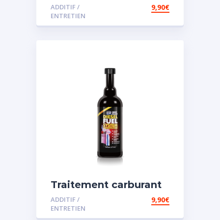
diesel et essence
ADDITIF /
9,90
€
ENTRETIEN
Traitement carburant
spécial diesel
ADDITIF /
9,90
€
ENTRETIEN