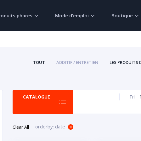
roduits phares
Mode d’emploi
Boutique
TOUT
ADDITIF / ENTRETIEN
LES PRODUITS 
CATALOGUE
Tri
orderby: date
Clear All