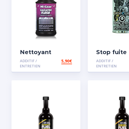
Nettoyant
Stop fuite
radiateur
moteur
ADDITIF /
5,90
€
ADDITIF /
ENTRETIEN
ENTRETIEN