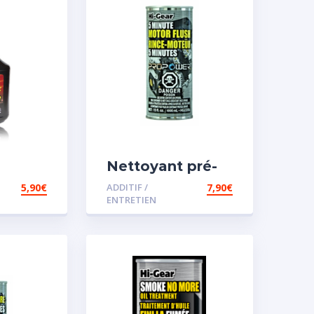
Nettoyant pré-
iesel
vidange
5,90
€
ADDITIF /
7,90
€
ENTRETIEN