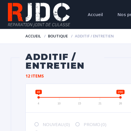
Accueil
Nos p
ACCUEIL
BOUTIQUE
ADDITIF / ENTRETIEN
ADDITIF /
ENTRETIEN
12 ITEMS
4€
26€
4
10
15
21
26
NOUVEAU
(0)
PROMO
(0)