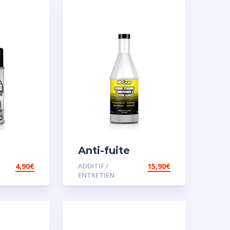
Anti-fuite
concentré pour
4,90
€
ADDITIF /
15,90
€
direction
ENTRETIEN
assistée