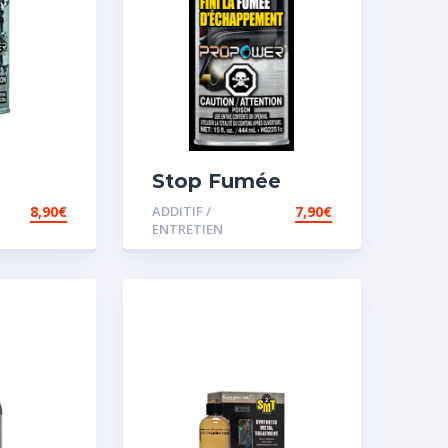
Stop Fumée
8,90
€
ADDITIF /
7,90
€
ENTRETIEN