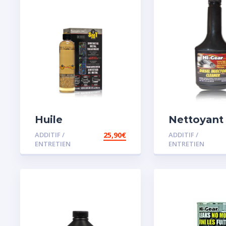
Huile
Nettoyant
Remétallisant
injecteur d
ADDITIF /
25,90
€
ADDITIF /
Moteur SMT2
ENTRETIEN
ENTRETIEN