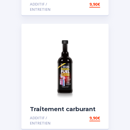
diesel et essence
ADDITIF /
9,90
€
ENTRETIEN
Traitement carburant
spécial diesel
ADDITIF /
9,90
€
ENTRETIEN