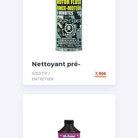
Nettoyant pré-
vidange
ADDITIF /
7,90
€
ENTRETIEN