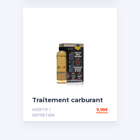
Traitement carburant
spécial essence
ADDITIF /
9,90
€
ENTRETIEN