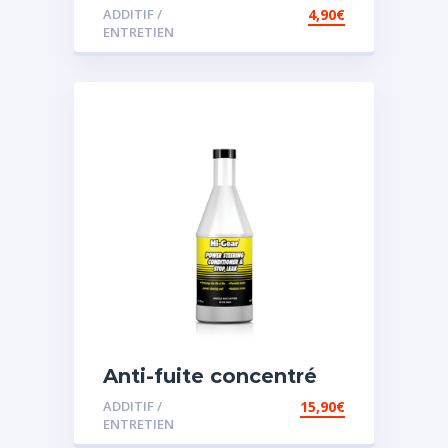
ADDITIF /
4,90
€
ENTRETIEN
Anti-fuite concentré
pour direction
ADDITIF /
15,90
€
assistée
ENTRETIEN