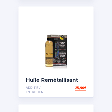
Huile Remétallisant
Moteur SMT2
ADDITIF /
25,90
€
ENTRETIEN