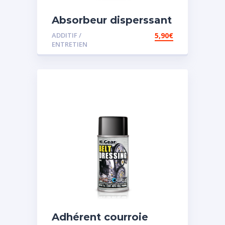
Absorbeur disperssant
d’eau pour carburant
ADDITIF /
5,90
€
ENTRETIEN
Adhérent courroie