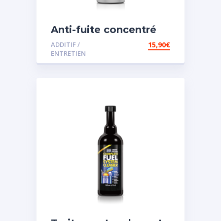
Anti-fuite concentré
pour direction
ADDITIF /
15,90
€
assistée
ENTRETIEN