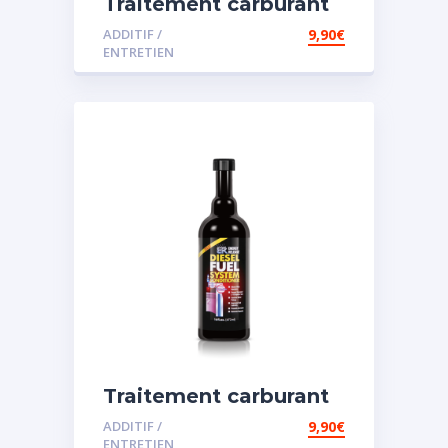
Traitement carburant
diesel et essence
ADDITIF /
9,90
€
ENTRETIEN
Traitement carburant
spécial diesel
ADDITIF /
9,90
€
ENTRETIEN