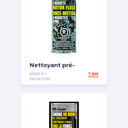
Nettoyant pré-
vidange
ADDITIF /
7,90
€
ENTRETIEN