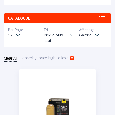
CATALOGUE
Per Page
Tri
Affichage
12
Prix le plus
Galerie
haut
orderby: price high to low
Clear All