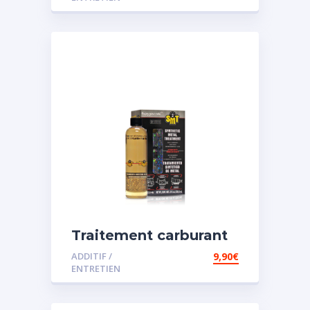
Traitement carburant
spécial essence
ADDITIF /
9,90
€
ENTRETIEN