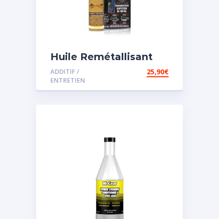
Huile Remétallisant
Moteur SMT2
ADDITIF /
25,90
€
ENTRETIEN