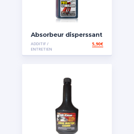
Absorbeur disperssant
d’eau pour carburant
ADDITIF /
5,90
€
ENTRETIEN