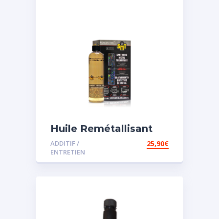
Huile Remétallisant
Moteur SMT2
ADDITIF /
25,90
€
ENTRETIEN