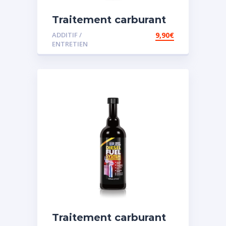
Traitement carburant
diesel et essence
ADDITIF /
9,90
€
ENTRETIEN
Traitement carburant