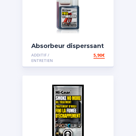
Absorbeur disperssant
d’eau pour carburant
ADDITIF /
5,90
€
ENTRETIEN