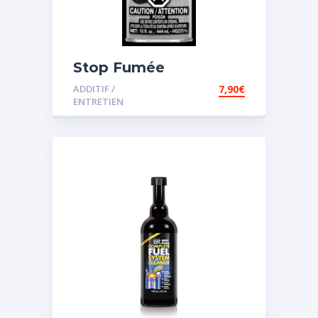
Stop Fumée
ADDITIF /
7,90
€
ENTRETIEN