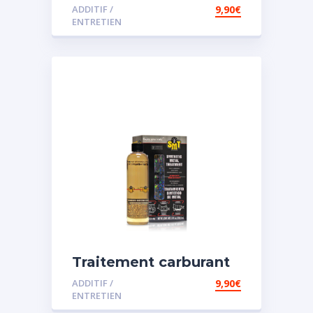
spécial diesel
ADDITIF /
9,90
€
ENTRETIEN
Traitement carburant
spécial essence
ADDITIF /
9,90
€
ENTRETIEN