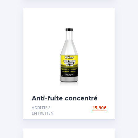
Anti-fuite concentré
pour direction
ADDITIF /
15,90
€
assistée
ENTRETIEN