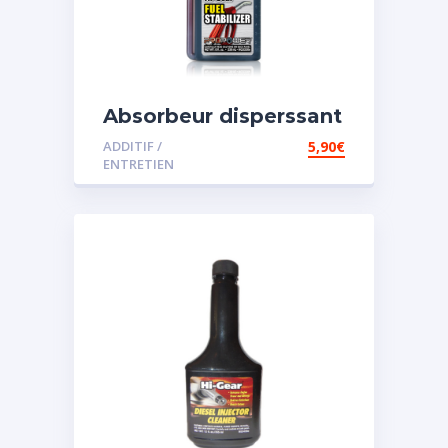
Absorbeur disperssant
d’eau pour carburant
ADDITIF /
5,90
€
ENTRETIEN