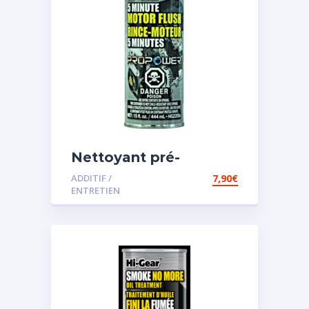
Nettoyant pré-
vidange
ADDITIF /
7,90
€
ENTRETIEN