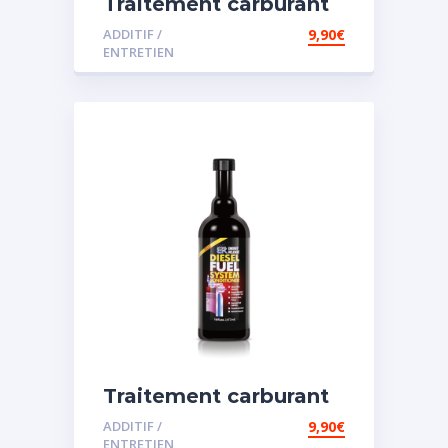
Traitement carburant
diesel et essence
ADDITIF /
9,90
€
ENTRETIEN
Traitement carburant
spécial diesel
ADDITIF /
9,90
€
ENTRETIEN