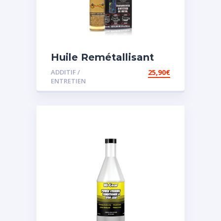
Huile Remétallisant
Moteur SMT2
ADDITIF /
25,90
€
ENTRETIEN