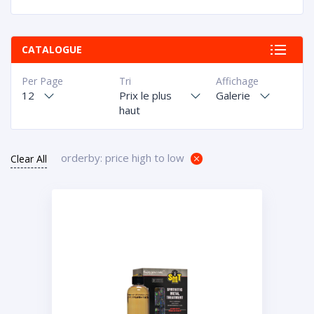
CATALOGUE
Per Page
Tri
Affichage
12
Prix le plus
Galerie
haut
orderby: price high to low
Clear All