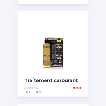
Traitement carburant
spécial essence
ADDITIF /
9,90
€
ENTRETIEN