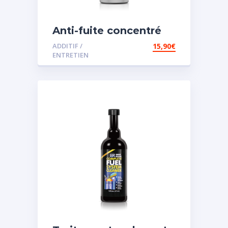
Anti-fuite concentré
pour direction
ADDITIF /
15,90
€
assistée
ENTRETIEN