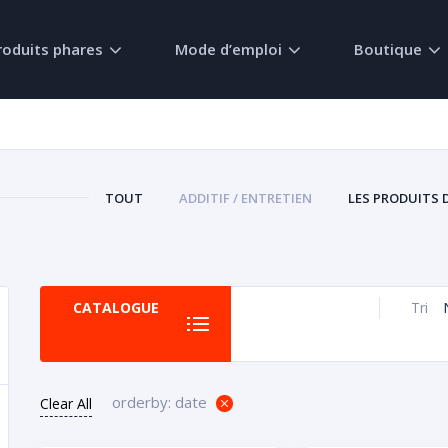
roduits phares
Mode d’emploi
Boutique
TOUT
ADDITIF / ENTRETIEN
LES PRODUITS 
CATALOGUE
Tri
orderby: date
Clear All