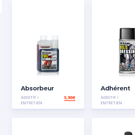
Absorbeur
Adhérent
disperssant
courroie
ADDITIF /
5,90
€
ADDITIF /
d’eau pour
ENTRETIEN
ENTRETIEN
carburant