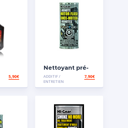
Nettoyant pré-
iesel
vidange
5,90
€
ADDITIF /
7,90
€
ENTRETIEN