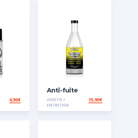
Anti-fuite
concentré pour
4,90
€
ADDITIF /
15,90
€
direction
ENTRETIEN
assistée