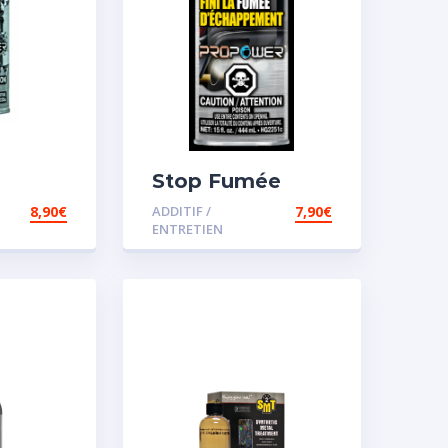
Stop Fumée
8,90
€
ADDITIF /
7,90
€
ENTRETIEN