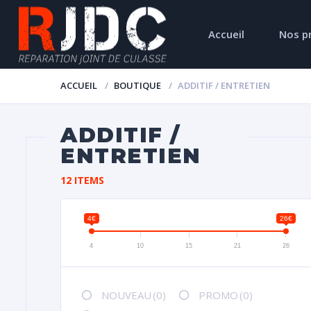
Accueil
Nos p
ACCUEIL
BOUTIQUE
ADDITIF / ENTRETIEN
ADDITIF /
ENTRETIEN
12 ITEMS
4€
26€
4
10
15
21
26
NOUVEAU
(0)
PROMO
(0)