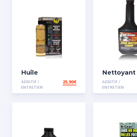
Huile
Nettoyant
Remétallisant
injecteur d
ADDITIF /
25,90
€
ADDITIF /
Moteur SMT2
ENTRETIEN
ENTRETIEN