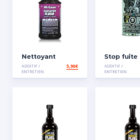
Nettoyant
Stop fuite
radiateur
moteur
ADDITIF /
5,90
€
ADDITIF /
ENTRETIEN
ENTRETIEN