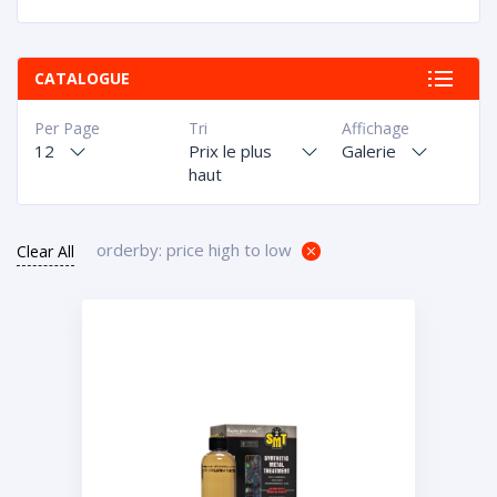
CATALOGUE
Per Page
Tri
Affichage
12
Prix le plus
Galerie
haut
orderby: price high to low
Clear All