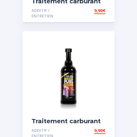
Traitement carburant
diesel et essence
ADDITIF /
9,90
€
ENTRETIEN
Traitement carburant
spécial diesel
ADDITIF /
9,90
€
ENTRETIEN