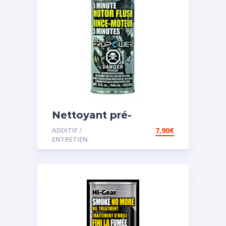
Nettoyant pré-
vidange
ADDITIF /
7,90
€
ENTRETIEN