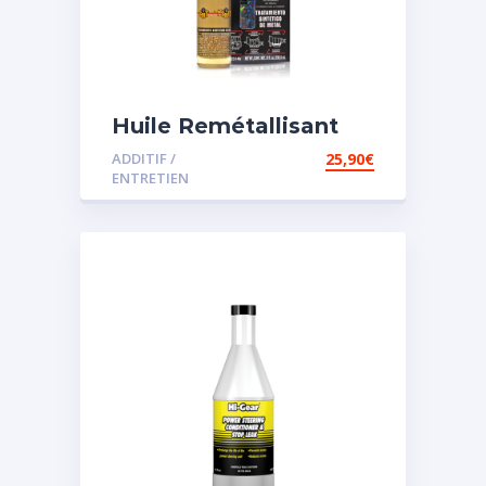
Huile Remétallisant
Moteur SMT2
ADDITIF /
25,90
€
ENTRETIEN