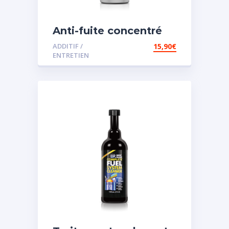
Anti-fuite concentré
pour direction
ADDITIF /
15,90
€
assistée
ENTRETIEN