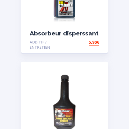
Absorbeur disperssant
d’eau pour carburant
ADDITIF /
5,90
€
ENTRETIEN