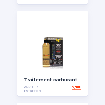
Traitement carburant
spécial essence
ADDITIF /
9,90
€
ENTRETIEN