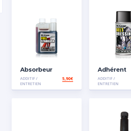
Absorbeur
Adhérent
disperssant
courroie
ADDITIF /
5,90
€
ADDITIF /
d’eau pour
ENTRETIEN
ENTRETIEN
carburant