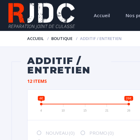
Accueil
Nos p
ACCUEIL
BOUTIQUE
ADDITIF / ENTRETIEN
ADDITIF /
ENTRETIEN
12 ITEMS
4€
26€
4
10
15
21
26
NOUVEAU
(0)
PROMO
(0)