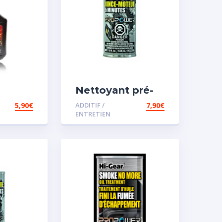
Nettoyant pré-
iesel
vidange
5,90
€
ADDITIF /
7,90
€
ENTRETIEN