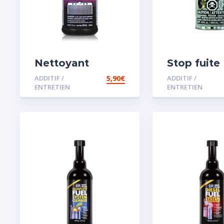
Nettoyant
Stop fuite
radiateur
moteur
ADDITIF /
5,90
€
ADDITIF /
ENTRETIEN
ENTRETIEN