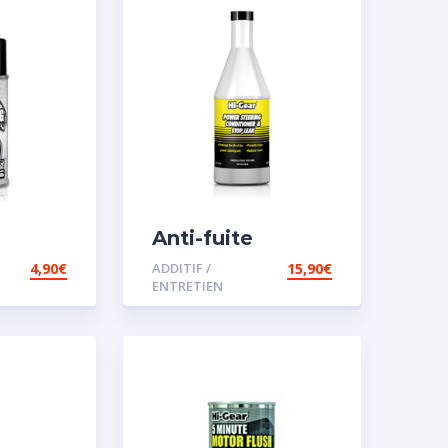
Anti-fuite
concentré pour
4,90
€
ADDITIF /
15,90
€
direction
ENTRETIEN
assistée