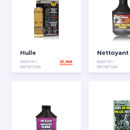
Huile
Nettoyant
Remétallisant
injecteur d
ADDITIF /
25,90
€
ADDITIF /
Moteur SMT2
ENTRETIEN
ENTRETIEN