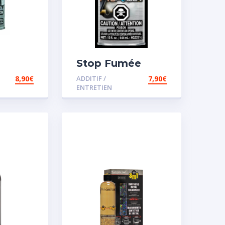
Stop Fumée
8,90
€
ADDITIF /
7,90
€
ENTRETIEN