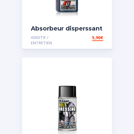
Absorbeur disperssant
d’eau pour carburant
ADDITIF /
5,90
€
ENTRETIEN