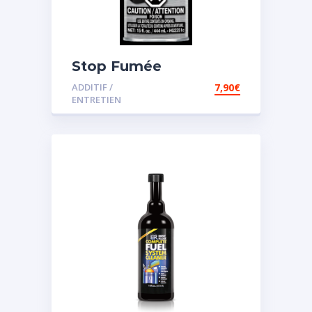
Stop Fumée
ADDITIF /
7,90
€
ENTRETIEN