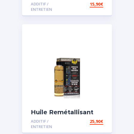
pour direction
ADDITIF /
15,90
€
assistée
ENTRETIEN
Huile Remétallisant
Moteur SMT2
ADDITIF /
25,90
€
ENTRETIEN