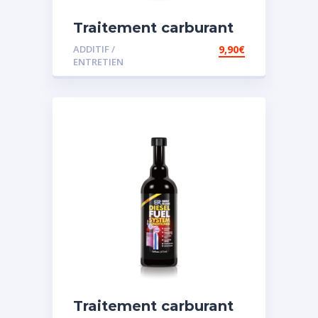
Traitement carburant
diesel et essence
ADDITIF /
9,90
€
ENTRETIEN
Traitement carburant