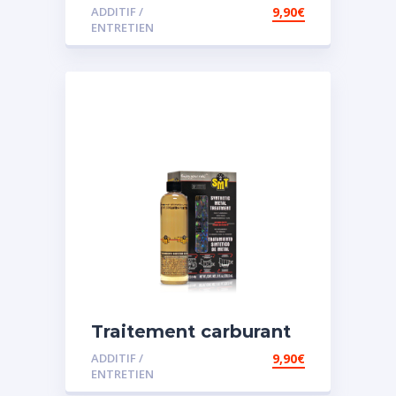
spécial diesel
ADDITIF /
9,90
€
ENTRETIEN
Traitement carburant
spécial essence
ADDITIF /
9,90
€
ENTRETIEN