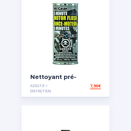
Nettoyant pré-
vidange
ADDITIF /
7,90
€
ENTRETIEN