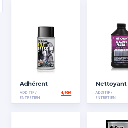
Adhérent
Nettoyant
courroie
radiateur
ADDITIF /
4,90
€
ADDITIF /
ENTRETIEN
ENTRETIEN