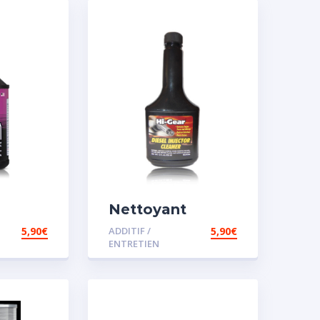
Nettoyant
injecteur diesel
5,90
€
ADDITIF /
5,90
€
ENTRETIEN