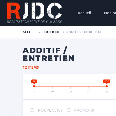
Accueil
Nos p
ACCUEIL
BOUTIQUE
ADDITIF / ENTRETIEN
ADDITIF /
ENTRETIEN
12 ITEMS
4€
26€
4
10
15
21
26
NOUVEAU
(0)
PROMO
(0)