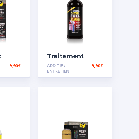
t
Traitement
carburant
9,90
€
ADDITIF /
9,90
€
sence
spécial diesel
ENTRETIEN