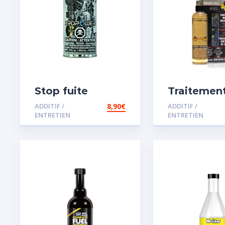
Stop fuite
Traitemen
moteur
carburant
ADDITIF /
8,90
€
ADDITIF /
spécial es
ENTRETIEN
ENTRETIEN