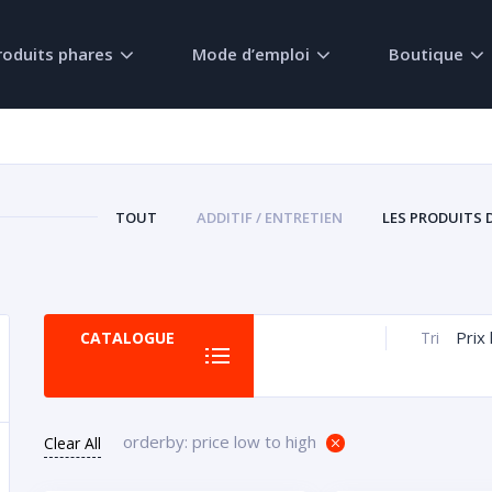
roduits phares
Mode d’emploi
Boutique
TOUT
ADDITIF / ENTRETIEN
LES PRODUITS 
Prix 
CATALOGUE
Tri
orderby: price low to high
Clear All