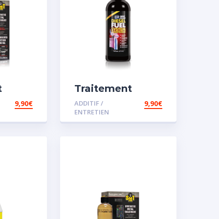
t
Traitement
carburant
9,90
€
ADDITIF /
9,90
€
sence
spécial diesel
ENTRETIEN