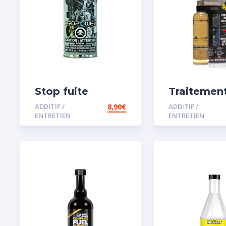
Stop fuite
Traitemen
moteur
carburant
ADDITIF /
8,90
€
ADDITIF /
spécial es
ENTRETIEN
ENTRETIEN