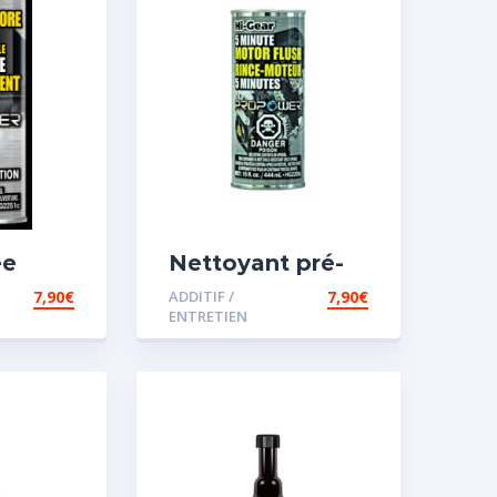
ée
Nettoyant pré-
vidange
7,90
€
ADDITIF /
7,90
€
ENTRETIEN