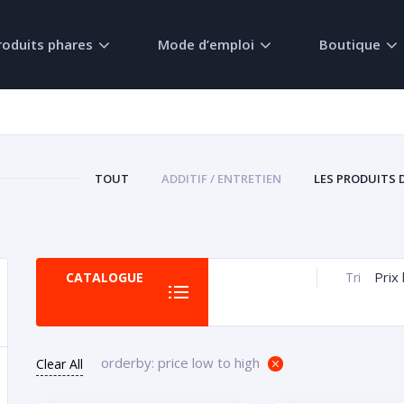
roduits phares
Mode d’emploi
Boutique
TOUT
ADDITIF / ENTRETIEN
LES PRODUITS 
Prix 
CATALOGUE
Tri
orderby: price low to high
Clear All