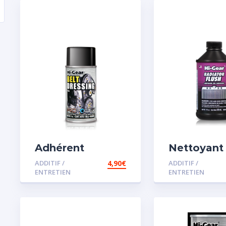
Adhérent
Nettoyant
courroie
radiateur
ADDITIF /
4,90
€
ADDITIF /
ENTRETIEN
ENTRETIEN