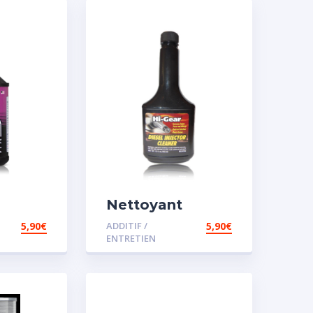
Nettoyant
injecteur diesel
5,90
€
ADDITIF /
5,90
€
ENTRETIEN