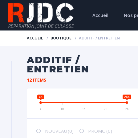
Accueil
Nos p
ACCUEIL
BOUTIQUE
ADDITIF / ENTRETIEN
ADDITIF /
ENTRETIEN
12 ITEMS
4€
26€
4
10
15
21
26
NOUVEAU
(0)
PROMO
(0)