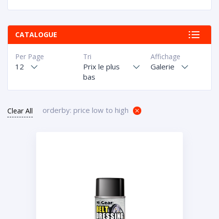
CATALOGUE
Per Page
Tri
Affichage
12
Prix le plus
Galerie
bas
orderby: price low to high
Clear All