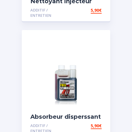
Nettoyant injecteur
diesel
ADDITIF /
5,90
€
ENTRETIEN
Absorbeur disperssant
d’eau pour carburant
ADDITIF /
5,90
€
ENTRETIEN