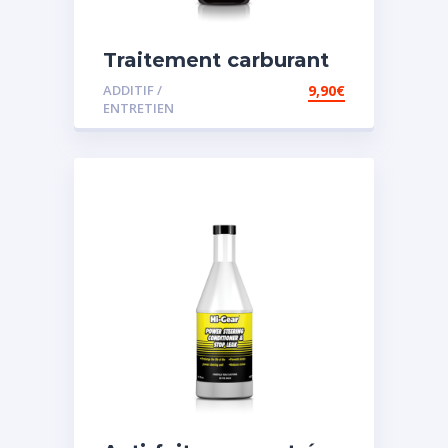
Traitement carburant
diesel et essence
ADDITIF /
9,90
€
ENTRETIEN