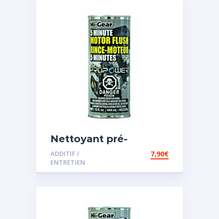
Nettoyant pré-
vidange
ADDITIF /
7,90
€
ENTRETIEN