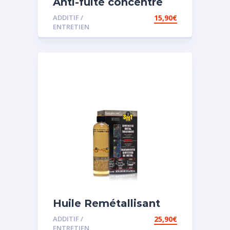
Anti-fuite concentré
pour direction
ADDITIF /
15,90
€
assistée
ENTRETIEN
Huile Remétallisant
Moteur SMT2
ADDITIF /
25,90
€
ENTRETIEN