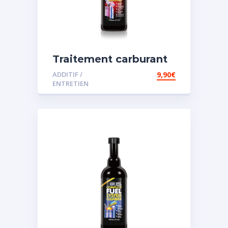
Traitement carburant
spécial diesel
ADDITIF /
9,90
€
ENTRETIEN