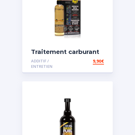
Traitement carburant
spécial essence
ADDITIF /
9,90
€
ENTRETIEN