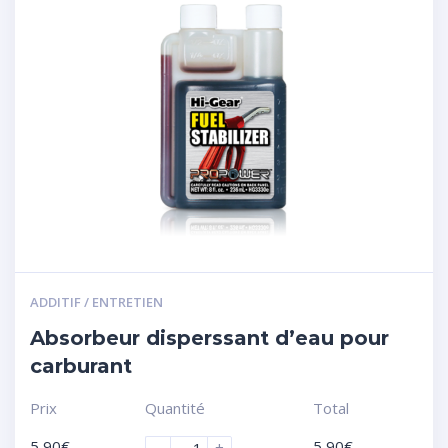
ADDITIF / ENTRETIEN
Absorbeur disperssant d’eau pour
carburant
Prix
Quantité
Total
5,90
€
5,90
€
-
+