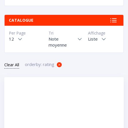
CATALOGUE
Per Page
Tri
Affichage
12
Note
Liste
moyenne
orderby: rating
Clear All