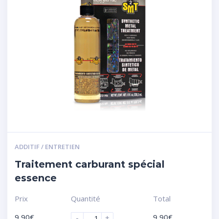
ADDITIF / ENTRETIEN
Traitement carburant spécial
essence
Prix
Quantité
Total
9,90
€
9,90
€
-
+