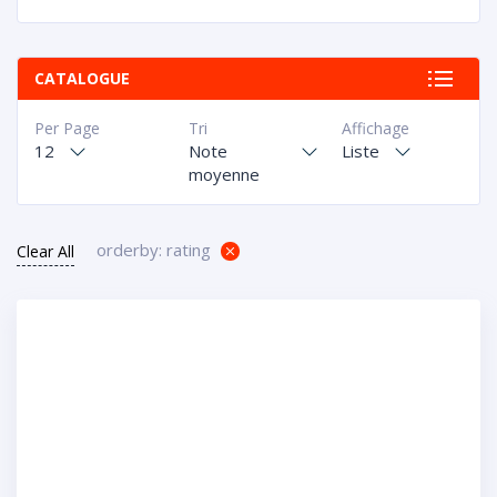
CATALOGUE
Per Page
Tri
Affichage
12
Note
Liste
moyenne
orderby: rating
Clear All