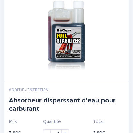
ADDITIF / ENTRETIEN
Absorbeur disperssant d’eau pour
carburant
Prix
Quantité
Total
5,90
€
5,90
€
-
+