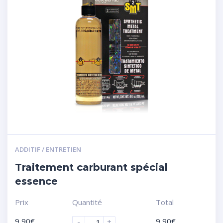
ADDITIF / ENTRETIEN
Traitement carburant spécial
essence
Prix
Quantité
Total
9,90
€
9,90
€
-
+