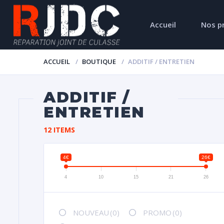
Accueil
Nos p
ACCUEIL
BOUTIQUE
ADDITIF / ENTRETIEN
ADDITIF /
ENTRETIEN
12 ITEMS
4€
26€
4
10
15
21
26
NOUVEAU
(0)
PROMO
(0)