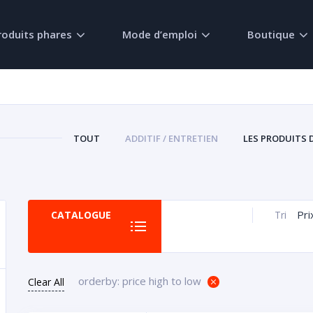
roduits phares
Mode d’emploi
Boutique
TOUT
ADDITIF / ENTRETIEN
LES PRODUITS 
Pri
CATALOGUE
Tri
orderby: price high to low
Clear All