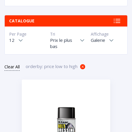
CATALOGUE
Per Page
Tri
Affichage
12
Prix le plus
Galerie
bas
orderby: price low to high
Clear All