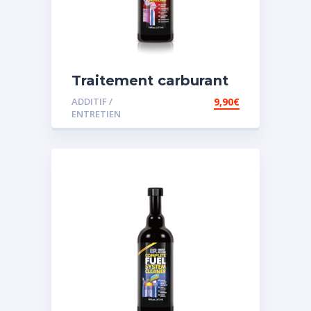
Traitement carburant
spécial diesel
ADDITIF /
9,90
€
ENTRETIEN