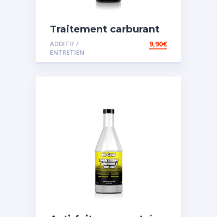
Traitement carburant
diesel et essence
ADDITIF /
9,90
€
ENTRETIEN