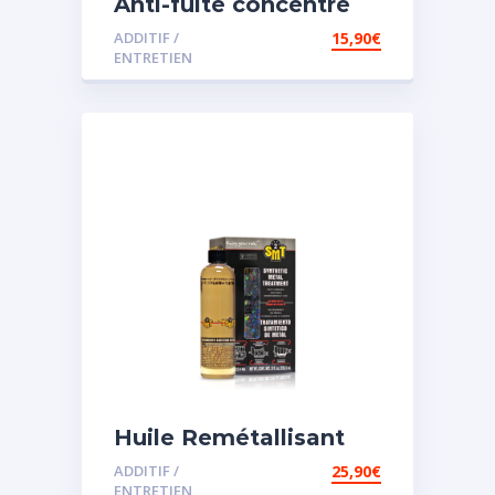
Anti-fuite concentré
pour direction
ADDITIF /
15,90
€
assistée
ENTRETIEN
Huile Remétallisant
Moteur SMT2
ADDITIF /
25,90
€
ENTRETIEN