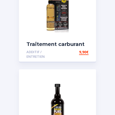
Traitement carburant
spécial essence
ADDITIF /
9,90
€
ENTRETIEN