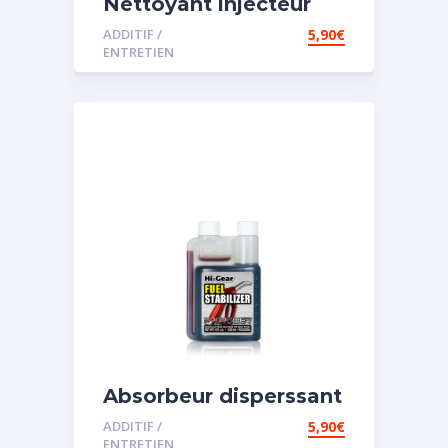
Nettoyant injecteur
diesel
ADDITIF /
5,90
€
ENTRETIEN
Absorbeur disperssant
d’eau pour carburant
ADDITIF /
5,90
€
ENTRETIEN