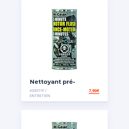
Nettoyant pré-
vidange
ADDITIF /
7,90
€
ENTRETIEN