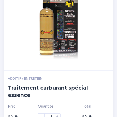
ADDITIF / ENTRETIEN
Traitement carburant spécial
essence
Prix
Quantité
Total
9,90
€
9,90
€
-
+