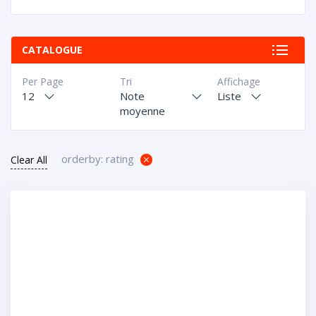
CATALOGUE
Per Page
Tri
Affichage
12
Note
Liste
moyenne
orderby: rating
Clear All