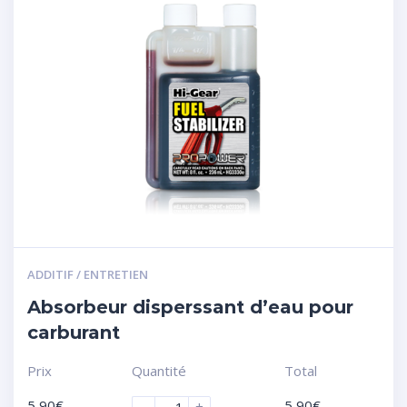
ADDITIF / ENTRETIEN
Absorbeur disperssant d’eau pour
carburant
Prix
Quantité
Total
5,90
€
5,90
€
-
+