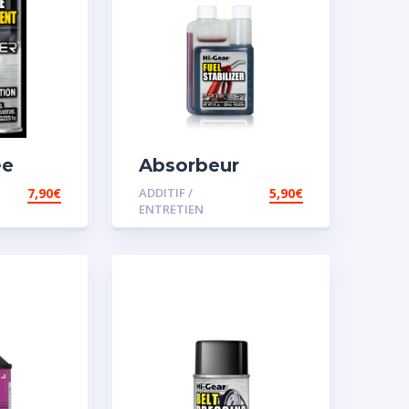
ée
Absorbeur
disperssant
7,90
€
ADDITIF /
5,90
€
d’eau pour
ENTRETIEN
carburant