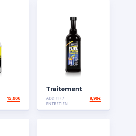
Traitement
 pour
carburant diesel
15,90
€
ADDITIF /
9,90
€
et essence
ENTRETIEN