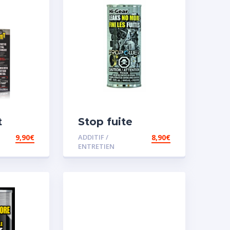
t
Stop fuite
moteur
9,90
€
ADDITIF /
8,90
€
sence
ENTRETIEN