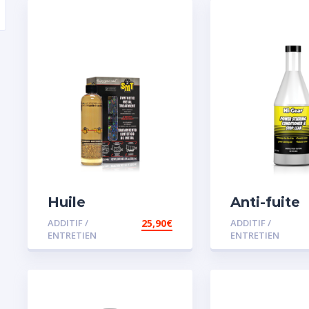
Huile
Anti-fuite
Remétallisant
concentré
ADDITIF /
25,90
€
ADDITIF /
Moteur SMT2
direction
ENTRETIEN
ENTRETIEN
assistée