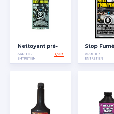
Nettoyant pré-
Stop Fum
vidange
ADDITIF /
7,90
€
ADDITIF /
ENTRETIEN
ENTRETIEN