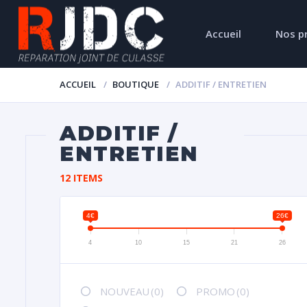
Accueil
Nos p
ACCUEIL
BOUTIQUE
ADDITIF / ENTRETIEN
ADDITIF /
ENTRETIEN
12 ITEMS
4€
26€
4
10
15
21
26
NOUVEAU
(0)
PROMO
(0)