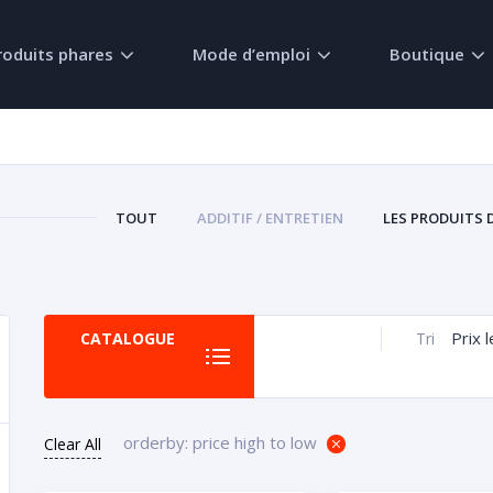
roduits phares
Mode d’emploi
Boutique
TOUT
ADDITIF / ENTRETIEN
LES PRODUITS 
Prix 
CATALOGUE
Tri
orderby: price high to low
Clear All