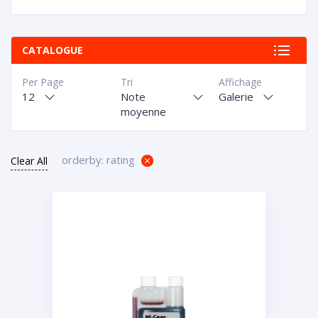
CATALOGUE
Per Page
Tri
Affichage
12
Note
Galerie
moyenne
orderby: rating
Clear All