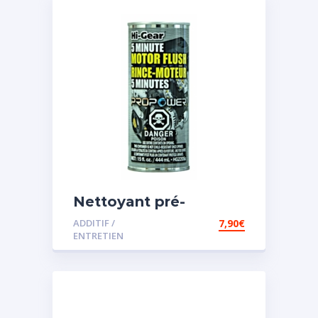
Nettoyant pré-
vidange
ADDITIF /
7,90
€
ENTRETIEN