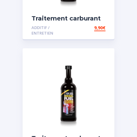
Traitement carburant
diesel et essence
ADDITIF /
9,90
€
ENTRETIEN