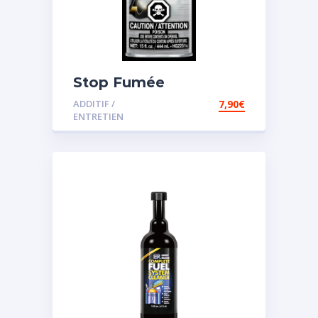
Stop Fumée
ADDITIF /
7,90
€
ENTRETIEN