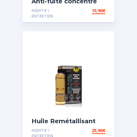
Anti-fuite concentré
pour direction
ADDITIF /
15,90
€
assistée
ENTRETIEN
Huile Remétallisant
Moteur SMT2
ADDITIF /
25,90
€
ENTRETIEN