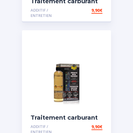
Traitement carburant
spécial diesel
ADDITIF /
9,90
€
ENTRETIEN
Traitement carburant
spécial essence
ADDITIF /
9,90
€
ENTRETIEN