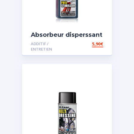
Absorbeur disperssant
d’eau pour carburant
ADDITIF /
5,90
€
ENTRETIEN