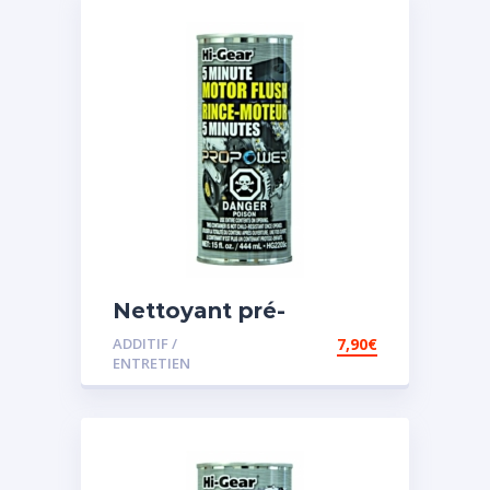
Nettoyant pré-
vidange
ADDITIF /
7,90
€
ENTRETIEN