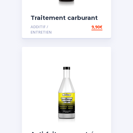
Traitement carburant
diesel et essence
ADDITIF /
9,90
€
ENTRETIEN