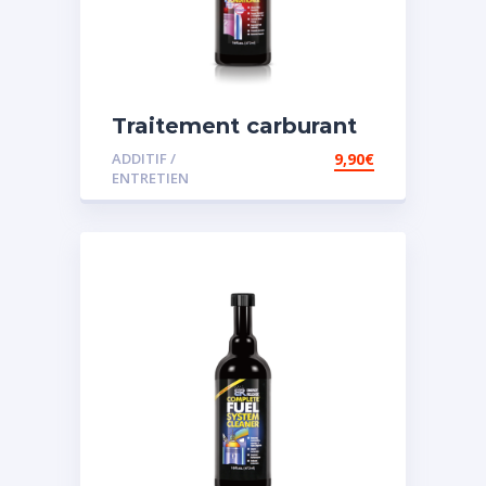
Traitement carburant
spécial diesel
ADDITIF /
9,90
€
ENTRETIEN