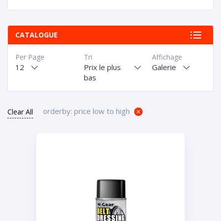
CATALOGUE
Per Page
Tri
Affichage
12
Prix le plus
Galerie
bas
orderby: price low to high
Clear All