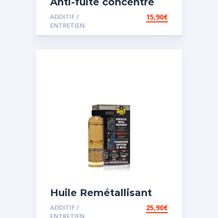
Anti-fuite concentré
pour direction
ADDITIF /
15,90
€
assistée
ENTRETIEN
Huile Remétallisant
Moteur SMT2
ADDITIF /
25,90
€
ENTRETIEN