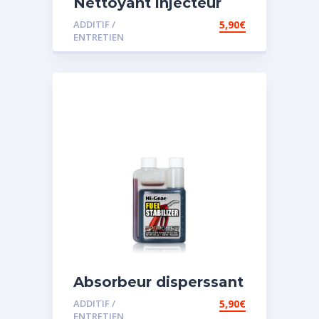
Nettoyant injecteur
diesel
ADDITIF /
5,90
€
ENTRETIEN
Absorbeur disperssant
d’eau pour carburant
ADDITIF /
5,90
€
ENTRETIEN