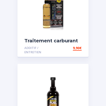
Traitement carburant
spécial essence
ADDITIF /
9,90
€
ENTRETIEN