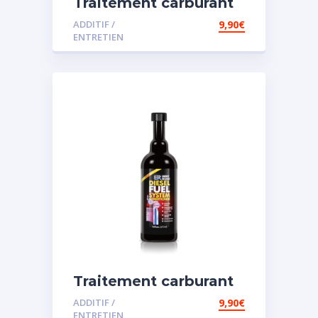
Traitement carburant
diesel et essence
ADDITIF /
9,90
€
ENTRETIEN
Traitement carburant
spécial diesel
ADDITIF /
9,90
€
ENTRETIEN