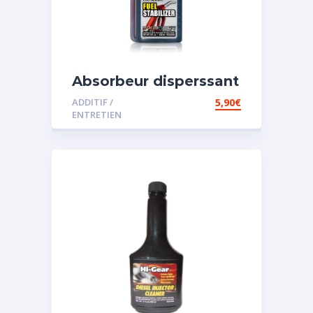
Absorbeur disperssant
d’eau pour carburant
ADDITIF /
5,90
€
ENTRETIEN