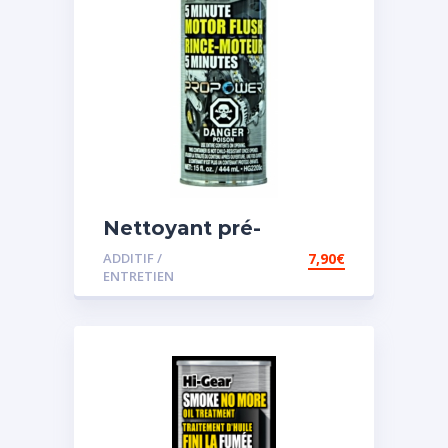
Nettoyant pré-
vidange
ADDITIF /
7,90
€
ENTRETIEN