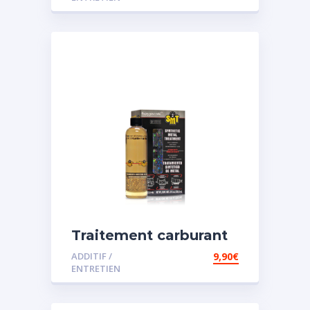
Traitement carburant
spécial essence
ADDITIF /
9,90
€
ENTRETIEN