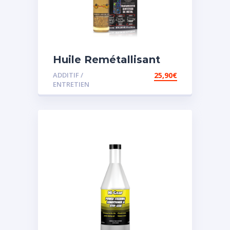
Huile Remétallisant
Moteur SMT2
ADDITIF /
25,90
€
ENTRETIEN