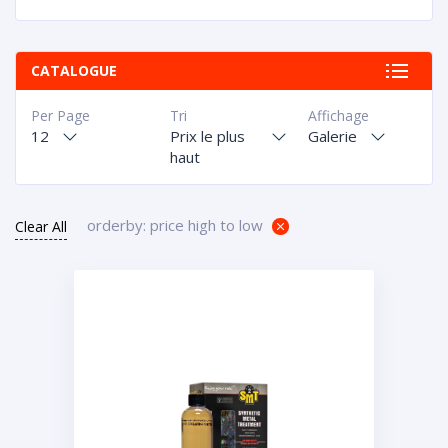
CATALOGUE
Per Page
Tri
Affichage
12
Prix le plus
Galerie
haut
orderby: price high to low
Clear All