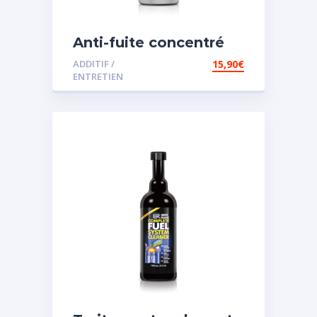
Anti-fuite concentré
pour direction
ADDITIF /
15,90
€
assistée
ENTRETIEN