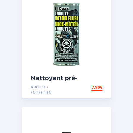
Nettoyant pré-
vidange
ADDITIF /
7,90
€
ENTRETIEN