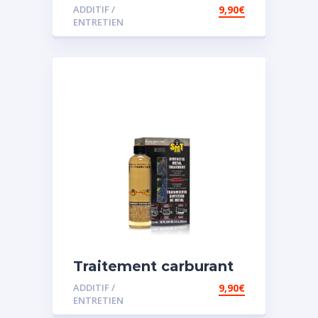
spécial diesel
ADDITIF /
9,90
€
ENTRETIEN
Traitement carburant
spécial essence
ADDITIF /
9,90
€
ENTRETIEN