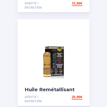
pour direction
ADDITIF /
15,90
€
assistée
ENTRETIEN
Huile Remétallisant
Moteur SMT2
ADDITIF /
25,90
€
ENTRETIEN