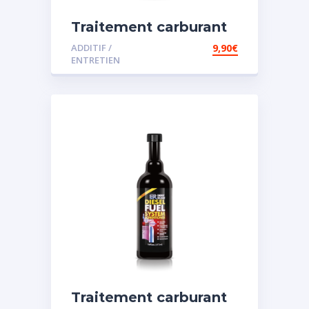
Traitement carburant
diesel et essence
ADDITIF /
9,90
€
ENTRETIEN
Traitement carburant