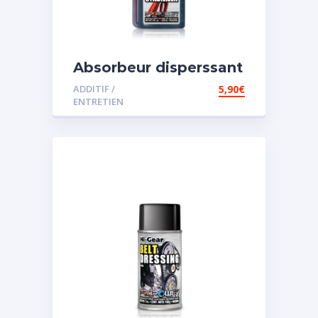
Absorbeur disperssant
d’eau pour carburant
ADDITIF /
5,90
€
ENTRETIEN