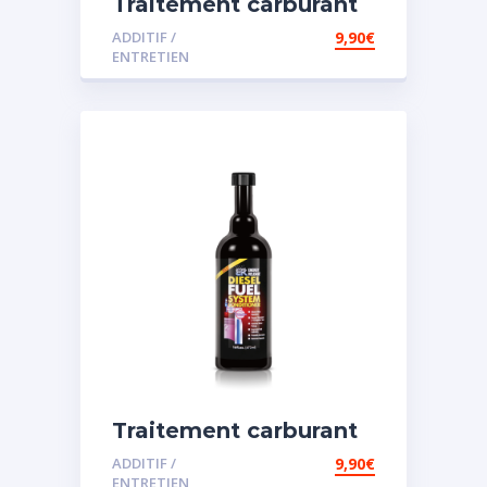
Traitement carburant
diesel et essence
ADDITIF /
9,90
€
ENTRETIEN
Traitement carburant
spécial diesel
ADDITIF /
9,90
€
ENTRETIEN