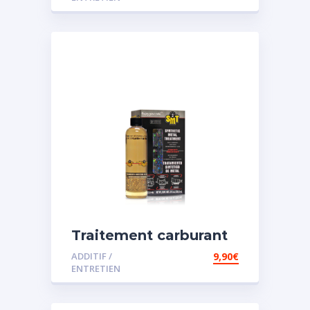
Traitement carburant
spécial essence
ADDITIF /
9,90
€
ENTRETIEN