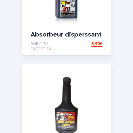
Absorbeur disperssant
d’eau pour carburant
ADDITIF /
5,90
€
ENTRETIEN