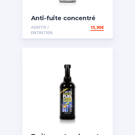
Anti-fuite concentré
pour direction
ADDITIF /
15,90
€
assistée
ENTRETIEN