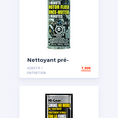
Nettoyant pré-
vidange
ADDITIF /
7,90
€
ENTRETIEN