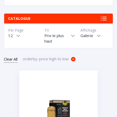
CATALOGUE
Per Page
Tri
Affichage
12
Prix le plus
Galerie
haut
orderby: price high to low
Clear All