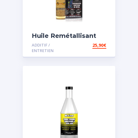
Huile Remétallisant
Moteur SMT2
ADDITIF /
25,90
€
ENTRETIEN