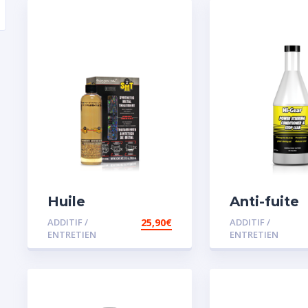
Huile
Anti-fuite
Remétallisant
concentré
ADDITIF /
25,90
€
ADDITIF /
Moteur SMT2
direction
ENTRETIEN
ENTRETIEN
assistée