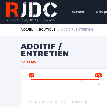
Accueil
Nos p
ACCUEIL
BOUTIQUE
ADDITIF / ENTRETIEN
ADDITIF /
ENTRETIEN
12 ITEMS
4€
26€
4
10
15
21
26
NOUVEAU
(0)
PROMO
(0)