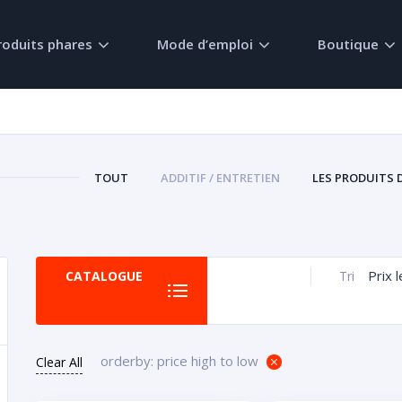
roduits phares
Mode d’emploi
Boutique
TOUT
ADDITIF / ENTRETIEN
LES PRODUITS 
Prix 
CATALOGUE
Tri
orderby: price high to low
Clear All