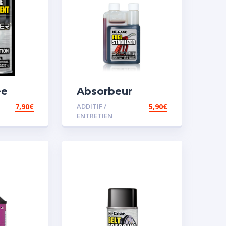
ée
Absorbeur
disperssant
7,90
€
ADDITIF /
5,90
€
d’eau pour
ENTRETIEN
carburant