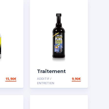
Traitement
 pour
carburant diesel
15,90
€
ADDITIF /
9,90
€
et essence
ENTRETIEN