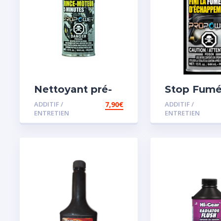
Nettoyant pré-
Stop Fum
vidange
ADDITIF /
7,90
€
ADDITIF /
ENTRETIEN
ENTRETIEN