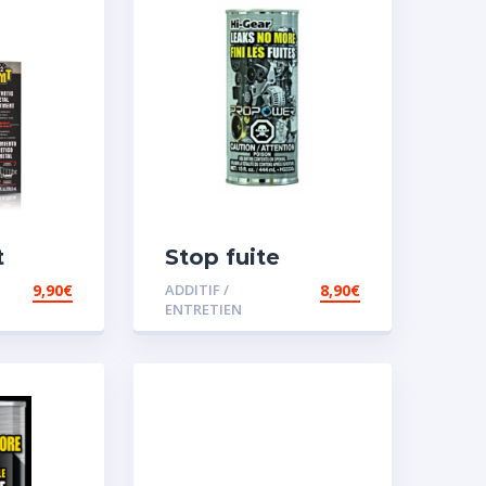
t
Stop fuite
moteur
9,90
€
ADDITIF /
8,90
€
sence
ENTRETIEN