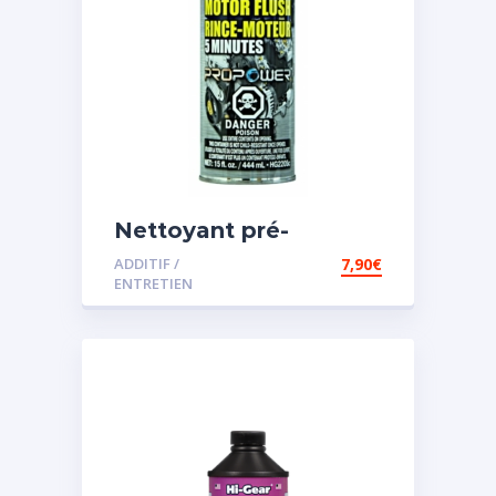
Nettoyant pré-
vidange
ADDITIF /
7,90
€
ENTRETIEN