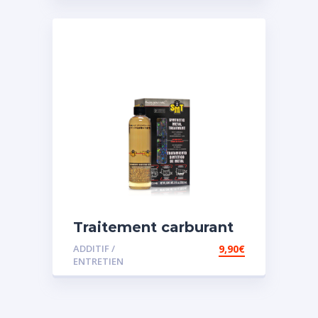
Traitement carburant
spécial essence
ADDITIF /
9,90
€
ENTRETIEN