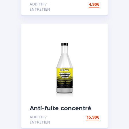
ADDITIF /
4,90
€
ENTRETIEN
Anti-fuite concentré
pour direction
ADDITIF /
15,90
€
assistée
ENTRETIEN