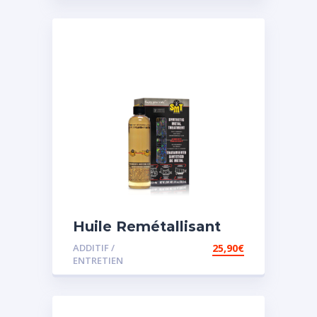
Huile Remétallisant
Moteur SMT2
ADDITIF /
25,90
€
ENTRETIEN