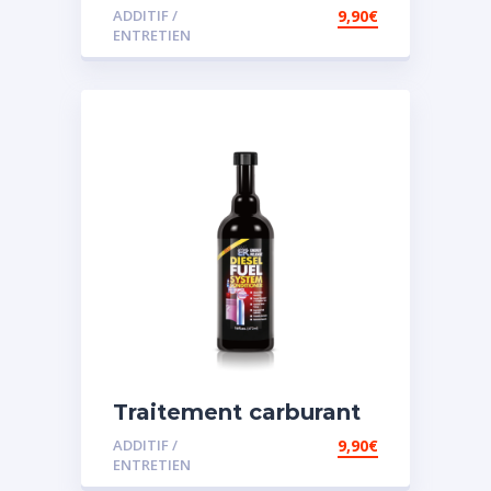
diesel et essence
ADDITIF /
9,90
€
ENTRETIEN
Traitement carburant
spécial diesel
ADDITIF /
9,90
€
ENTRETIEN