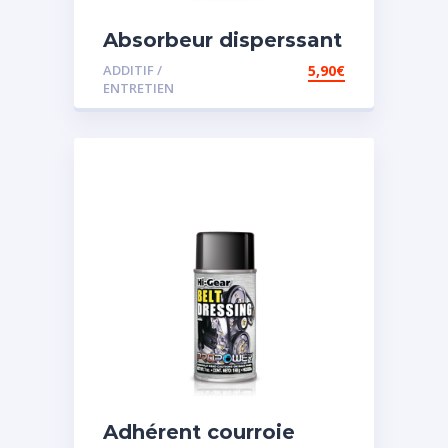
Absorbeur disperssant
d’eau pour carburant
ADDITIF /
5,90
€
ENTRETIEN
Adhérent courroie