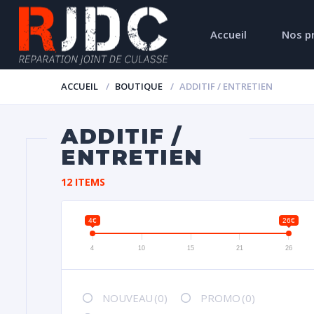
Accueil
Nos p
ACCUEIL
BOUTIQUE
ADDITIF / ENTRETIEN
ADDITIF /
ENTRETIEN
12 ITEMS
4€
26€
4
10
15
21
26
NOUVEAU
(0)
PROMO
(0)