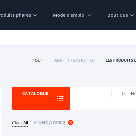
roduits phares
Mode d’emploi
Boutique
TOUT
ADDITIF / ENTRETIEN
LES PRODUITS 
N
CATALOGUE
Tri
orderby: rating
Clear All