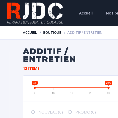
Accueil
Nos p
ACCUEIL
BOUTIQUE
ADDITIF / ENTRETIEN
ADDITIF /
ENTRETIEN
12 ITEMS
4€
26€
4
10
15
21
26
NOUVEAU
(0)
PROMO
(0)