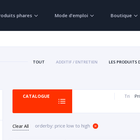
roduits phares
Mode d’emploi
Boutique
TOUT
ADDITIF / ENTRETIEN
LES PRODUITS 
Pr
CATALOGUE
Tri
orderby: price low to high
Clear All