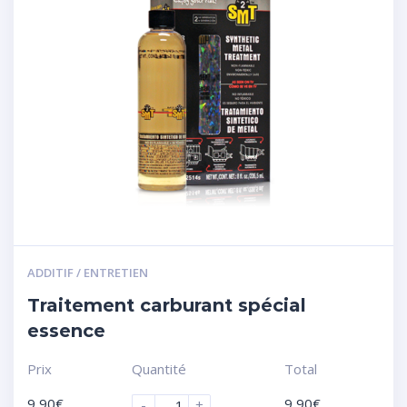
ADDITIF / ENTRETIEN
Traitement carburant spécial
essence
Prix
Quantité
Total
9,90
€
9,90
€
-
+