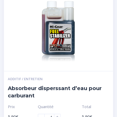
ADDITIF / ENTRETIEN
Absorbeur disperssant d’eau pour
carburant
Prix
Quantité
Total
5,90
€
5,90
€
-
+