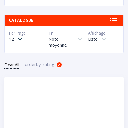
CATALOGUE
Per Page
Tri
Affichage
12
Note
Liste
moyenne
orderby: rating
Clear All