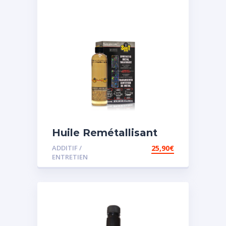
Huile Remétallisant
Moteur SMT2
ADDITIF /
25,90
€
ENTRETIEN