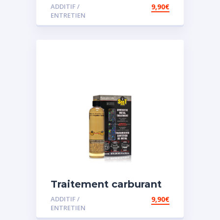
spécial diesel
ADDITIF /
9,90
€
ENTRETIEN
Traitement carburant
spécial essence
ADDITIF /
9,90
€
ENTRETIEN