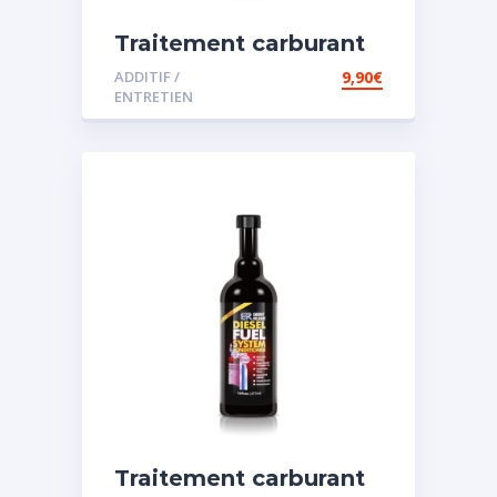
Traitement carburant
diesel et essence
ADDITIF /
9,90
€
ENTRETIEN
Traitement carburant