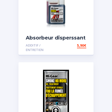
Absorbeur disperssant
d’eau pour carburant
ADDITIF /
5,90
€
ENTRETIEN