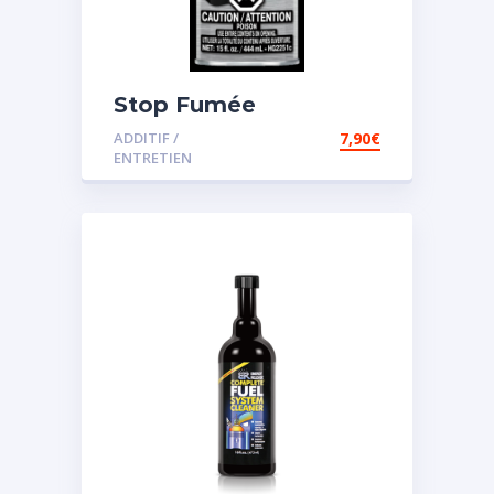
Stop Fumée
ADDITIF /
7,90
€
ENTRETIEN