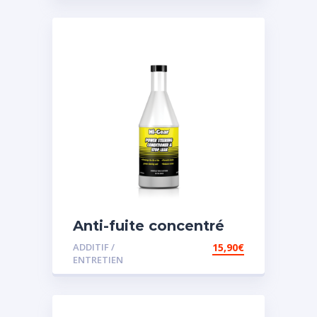
Anti-fuite concentré
pour direction
ADDITIF /
15,90
€
assistée
ENTRETIEN